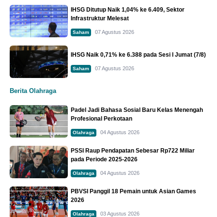
IHSG Ditutup Naik 1,04% ke 6.409, Sektor
Infrastruktur Melesat
07 Agustus 2026
Saham
IHSG Naik 0,71% ke 6.388 pada Sesi I Jumat (7/8)
07 Agustus 2026
Saham
Berita Olahraga
Padel Jadi Bahasa Sosial Baru Kelas Menengah
Profesional Perkotaan
04 Agustus 2026
Olahraga
PSSI Raup Pendapatan Sebesar Rp722 Miliar
pada Periode 2025-2026
04 Agustus 2026
Olahraga
PBVSI Panggil 18 Pemain untuk Asian Games
2026
03 Agustus 2026
Olahraga