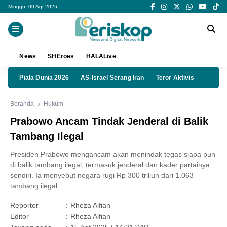
Minggu, 09 Agt 2026
News
SHEroes
HALALive
Piala Dunia 2026
AS-Israel Serang Iran
Teror Aktivis
Beranda
Hukum
Prabowo Ancam Tindak Jenderal di Balik
Tambang Ilegal
Presiden Prabowo mengancam akan menindak tegas siapa pun
di balik tambang ilegal, termasuk jenderal dan kader partainya
sendiri. Ia menyebut negara rugi Rp 300 triliun dari 1.063
tambang ilegal.
Reporter
:
Rheza Alfian
Editor
:
Rheza Alfian