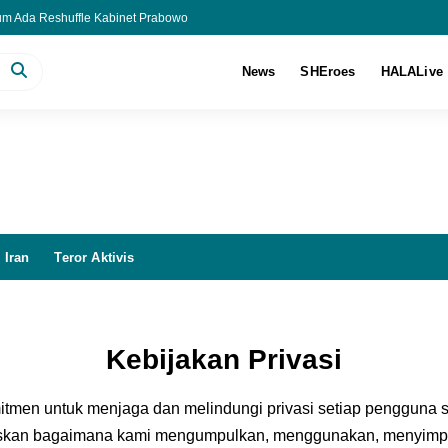
lum Ada Reshuffle Kabinet Prabowo
 Rp17.897 per USD Jelang Akhir Pekan
s Viral di Media Sosial, Cocok untuk RT hingga Sekolah
News
SHEroes
HALALive
ha 6 LKM pada Semester I-2026
 Iran
Teror Aktivis
Kebijakan Privasi
tmen untuk menjaga dan melindungi privasi setiap pengguna si
laskan bagaimana kami mengumpulkan, menggunakan, menyimp