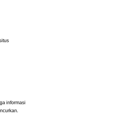
itus
ga informasi
ancurkan.