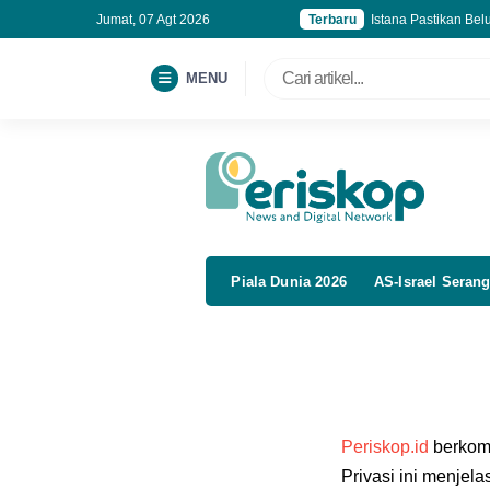
Jumat, 07 Agt 2026
Terbaru
Istana Pastikan Be
Rupiah Menguat ke
15 Lomba 17 Agustu
MENU
OJK Cabut Izin Usa
Piala Dunia 2026
AS-Israel Serang
Periskop.id
berkomi
Privasi ini menje