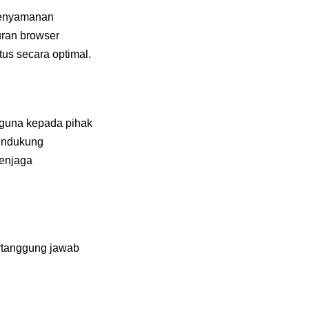
 kenyamanan
uran browser
s secara optimal.
gguna kepada pihak
mendukung
menjaga
ertanggung jawab