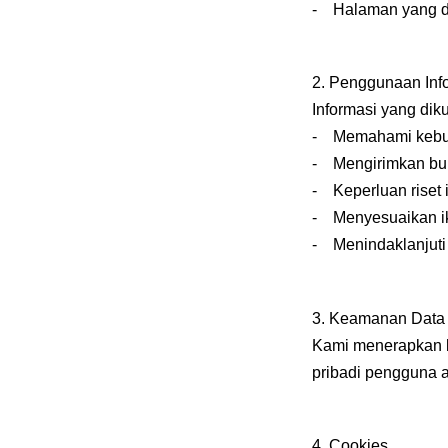
- Halaman yang d
2. Penggunaan Inf
Informasi yang di
- Memahami kebut
- Mengirimkan bulet
- Keperluan riset in
- Menyesuaikan ik
- Menindaklanjuti 
3. Keamanan Data
Kami menerapkan b
pribadi pengguna a
4. Cookies