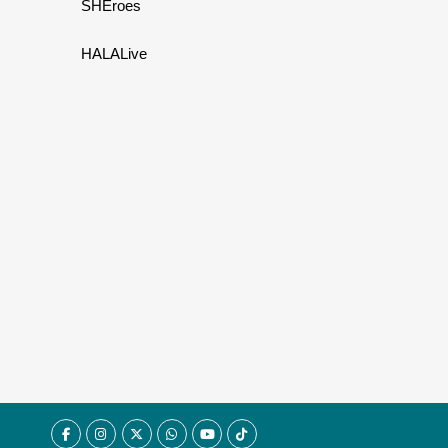
SHEroes
HALALive