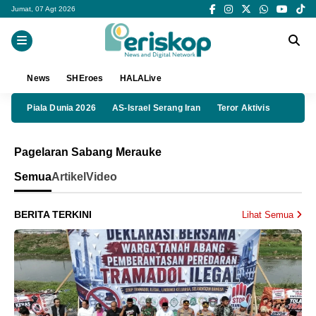
Jumat, 07 Agt 2026
News
SHEroes
HALALive
Piala Dunia 2026
AS-Israel Serang Iran
Teror Aktivis
Pagelaran Sabang Merauke
Semua
Artikel
Video
BERITA TERKINI
Lihat Semua