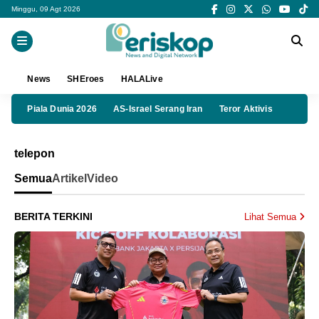
Minggu, 09 Agt 2026
News
SHEroes
HALALive
Piala Dunia 2026
AS-Israel Serang Iran
Teror Aktivis
telepon
Semua
Artikel
Video
BERITA TERKINI
Lihat Semua