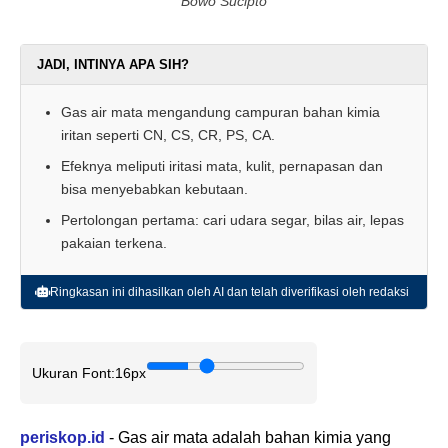
Bowo Sucipto
JADI, INTINYA APA SIH?
Gas air mata mengandung campuran bahan kimia
iritan seperti CN, CS, CR, PS, CA.
Efeknya meliputi iritasi mata, kulit, pernapasan dan
bisa menyebabkan kebutaan.
Pertolongan pertama: cari udara segar, bilas air, lepas
pakaian terkena.
Ringkasan ini dihasilkan oleh AI dan telah diverifikasi oleh redaksi
Ukuran Font:
16px
periskop.id
- Gas air mata adalah bahan kimia yang