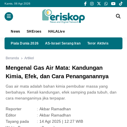
Kamis, 06 Agt 2026
News
SHEroes
HALALive
Piala Dunia 2026
AS-Israel Serang Iran
Teror Aktivis
Beranda
Artikel
Mengenal Gas Air Mata: Kandungan
Kimia, Efek, dan Cara Penanganannya
Gas air mata adalah bahan kimia pembubar massa yang
berbahaya. Kenali kandungan, efek samping pada tubuh, dan
cara menanganinya jika terpapar.
Reporter
:
Akbar Ramadhan
Editor
:
Akbar Ramadhan
Tayang pada
:
14 Agt 2025 | 12:27 WIB