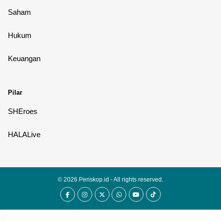
Saham
Hukum
Keuangan
Pilar
SHEroes
HALALive
© 2026
Periskop.id
- All rights reserved.