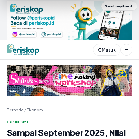
Sembunyikan ▲
☰
G
Masuk
Periskop.id
Beranda
/
Ekonomi
EKONOMI
Sampai September 2025, Nilai