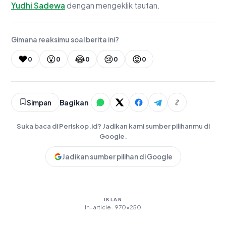
Yudhi Sadewa
dengan mengeklik tautan.
Gimana reaksimu soal berita ini?
❤️
😮
😂
😢
😡
0
0
0
0
0
Simpan
Bagikan
Suka baca di Periskop.id? Jadikan kami sumber pilihanmu di
Google.
Jadikan sumber pilihan di Google
IKLAN
In-article · 970×250