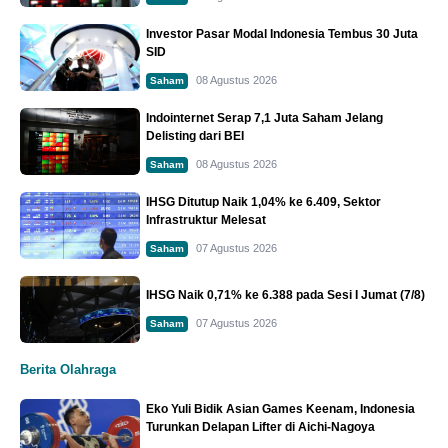
Investor Pasar Modal Indonesia Tembus 30 Juta
SID
08 Agustus 2026
Saham
Indointernet Serap 7,1 Juta Saham Jelang
Delisting dari BEI
08 Agustus 2026
Saham
IHSG Ditutup Naik 1,04% ke 6.409, Sektor
Infrastruktur Melesat
07 Agustus 2026
Saham
IHSG Naik 0,71% ke 6.388 pada Sesi I Jumat (7/8)
07 Agustus 2026
Saham
Berita Olahraga
Eko Yuli Bidik Asian Games Keenam, Indonesia
Turunkan Delapan Lifter di Aichi-Nagoya