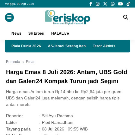
Minggu, 09 Agt 2026
News
SHEroes
HALALive
Piala Dunia 2026
AS-Israel Serang Iran
Teror Aktivis
Beranda
Emas
Harga Emas 8 Juli 2026: Antam, UBS Gold
dan Galeri24 Kompak Turun jadi Segini
Harga emas Antam turun Rp14 ribu ke Rp2,64 juta per gram.
UBS dan Galeri24 juga melemah, dengan selisih harga tipis
antar merek.
Reporter
:
Siti Ayu Rachma
Editor
:
Pipit Ramadhani
Tayang pada
:
08 Jul 2026 | 09:55 WIB