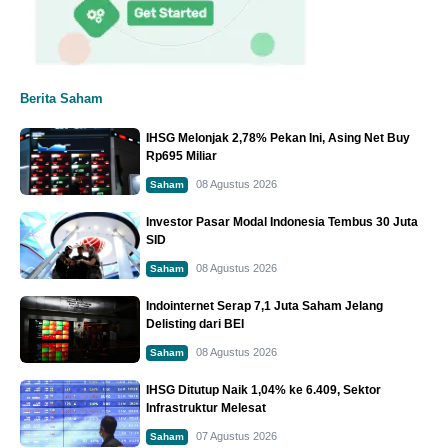
Berita Saham
IHSG Melonjak 2,78% Pekan Ini, Asing Net Buy
Rp695 Miliar
08 Agustus 2026
Saham
Investor Pasar Modal Indonesia Tembus 30 Juta
SID
08 Agustus 2026
Saham
Indointernet Serap 7,1 Juta Saham Jelang
Delisting dari BEI
08 Agustus 2026
Saham
IHSG Ditutup Naik 1,04% ke 6.409, Sektor
Infrastruktur Melesat
07 Agustus 2026
Saham