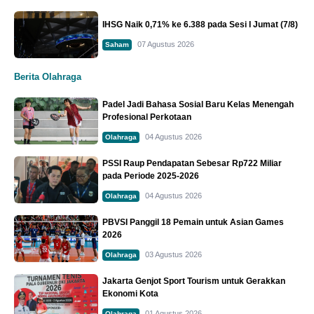
IHSG Naik 0,71% ke 6.388 pada Sesi I Jumat (7/8)
07 Agustus 2026
Saham
Berita Olahraga
Padel Jadi Bahasa Sosial Baru Kelas Menengah
Profesional Perkotaan
04 Agustus 2026
Olahraga
PSSI Raup Pendapatan Sebesar Rp722 Miliar
pada Periode 2025-2026
04 Agustus 2026
Olahraga
PBVSI Panggil 18 Pemain untuk Asian Games
2026
03 Agustus 2026
Olahraga
Jakarta Genjot Sport Tourism untuk Gerakkan
Ekonomi Kota
01 Agustus 2026
Olahraga