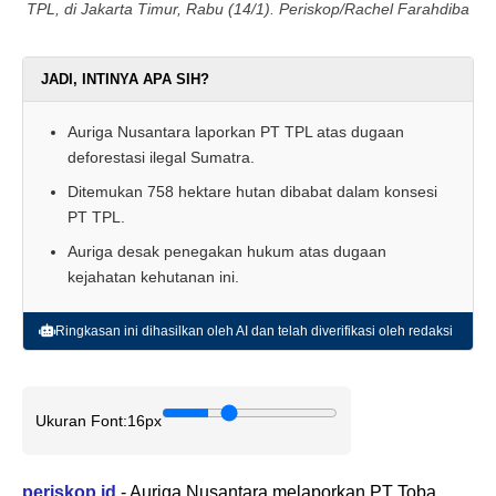
TPL, di Jakarta Timur, Rabu (14/1). Periskop/Rachel Farahdiba
JADI, INTINYA APA SIH?
Auriga Nusantara laporkan PT TPL atas dugaan
deforestasi ilegal Sumatra.
Ditemukan 758 hektare hutan dibabat dalam konsesi
PT TPL.
Auriga desak penegakan hukum atas dugaan
kejahatan kehutanan ini.
Ringkasan ini dihasilkan oleh AI dan telah diverifikasi oleh redaksi
Ukuran Font:
16px
periskop.id
- Auriga Nusantara melaporkan PT Toba