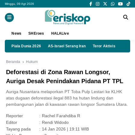
Minggu, 09 Agt 2026
News
SHEroes
HALALive
Piala Dunia 2026
AS-Israel Serang Iran
Teror Aktivis
Beranda
Hukum
Deforestasi di Zona Rawan Longsor,
Auriga Desak Penindakan Pidana PT TPL
Auriga Nusantara melaporkan PT Toba Pulp Lestari ke KLHK
atas dugaan deforestasi ilegal 883 ha hutan lindung dan
pembangunan jalan di kawasan rawan longsor Sumatera Utara.
Reporter
:
Rachel Farahdiba R
Editor
:
Rendi Widodo
Tayang pada
:
14 Jan 2026 | 19:11 WIB