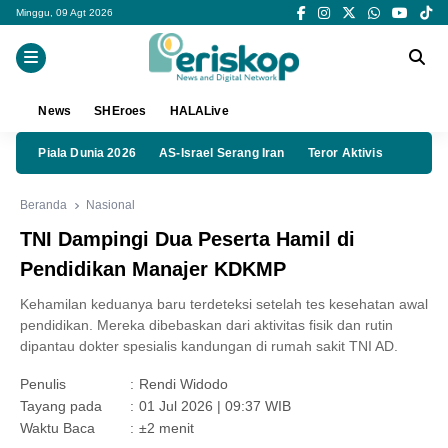
Minggu, 09 Agt 2026
News
SHEroes
HALALive
Piala Dunia 2026
AS-Israel Serang Iran
Teror Aktivis
Beranda
Nasional
TNI Dampingi Dua Peserta Hamil di
Pendidikan Manajer KDKMP
Kehamilan keduanya baru terdeteksi setelah tes kesehatan awal
pendidikan. Mereka dibebaskan dari aktivitas fisik dan rutin
dipantau dokter spesialis kandungan di rumah sakit TNI AD.
Penulis
:
Rendi Widodo
Tayang pada
:
01 Jul 2026 | 09:37 WIB
Waktu Baca
:
±2 menit