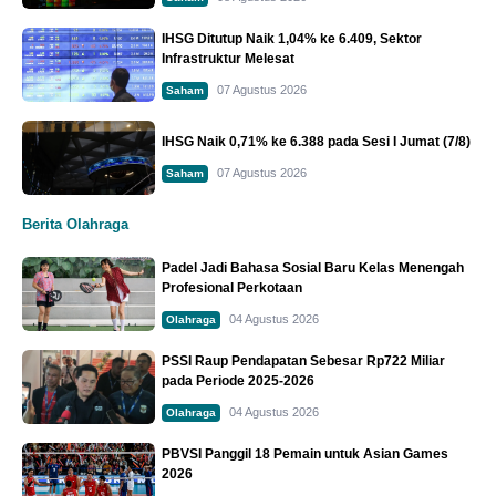
IHSG Ditutup Naik 1,04% ke 6.409, Sektor
Infrastruktur Melesat
07 Agustus 2026
Saham
IHSG Naik 0,71% ke 6.388 pada Sesi I Jumat (7/8)
07 Agustus 2026
Saham
Berita Olahraga
Padel Jadi Bahasa Sosial Baru Kelas Menengah
Profesional Perkotaan
04 Agustus 2026
Olahraga
PSSI Raup Pendapatan Sebesar Rp722 Miliar
pada Periode 2025-2026
04 Agustus 2026
Olahraga
PBVSI Panggil 18 Pemain untuk Asian Games
2026