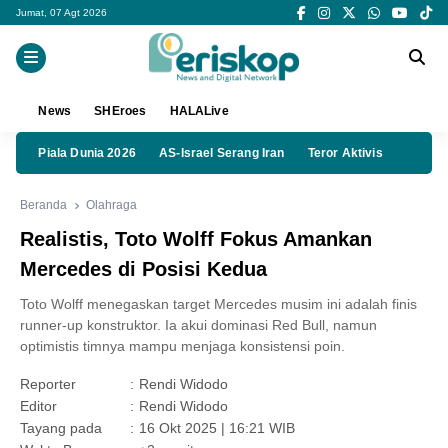
Jumat, 07 Agt 2026
News
SHEroes
HALALive
Piala Dunia 2026
AS-Israel Serang Iran
Teror Aktivis
Beranda
Olahraga
Realistis, Toto Wolff Fokus Amankan
Mercedes di Posisi Kedua
Toto Wolff menegaskan target Mercedes musim ini adalah finis
runner-up konstruktor. Ia akui dominasi Red Bull, namun
optimistis timnya mampu menjaga konsistensi poin.
Reporter
:
Rendi Widodo
Editor
:
Rendi Widodo
Tayang pada
:
16 Okt 2025 | 16:21 WIB