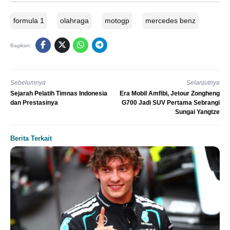
formula 1
olahraga
motogp
mercedes benz
Bagikan:
Sebelumnya
Selanjutnya
Sejarah Pelatih Timnas Indonesia
Era Mobil Amfibi, Jetour Zongheng
dan Prestasinya
G700 Jadi SUV Pertama Sebrangi
Sungai Yangtze
Berita Terkait