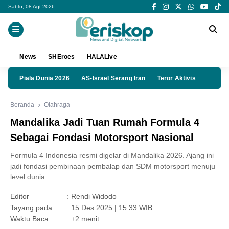
Sabtu, 08 Agt 2026
News
SHEroes
HALALive
Piala Dunia 2026
AS-Israel Serang Iran
Teror Aktivis
Beranda
Olahraga
Mandalika Jadi Tuan Rumah Formula 4
Sebagai Fondasi Motorsport Nasional
Formula 4 Indonesia resmi digelar di Mandalika 2026. Ajang ini
jadi fondasi pembinaan pembalap dan SDM motorsport menuju
level dunia.
Editor
:
Rendi Widodo
Tayang pada
:
15 Des 2025 | 15:33 WIB
Waktu Baca
:
±2 menit