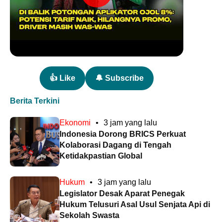
👍 Like
🔔 Subscribe
Berita Terkini
Ekonomi
•
3 jam yang lalu
Indonesia Dorong BRICS Perkuat
Kolaborasi Dagang di Tengah
Ketidakpastian Global
Hukum
•
3 jam yang lalu
Legislator Desak Aparat Penegak
Hukum Telusuri Asal Usul Senjata Api di
Sekolah Swasta