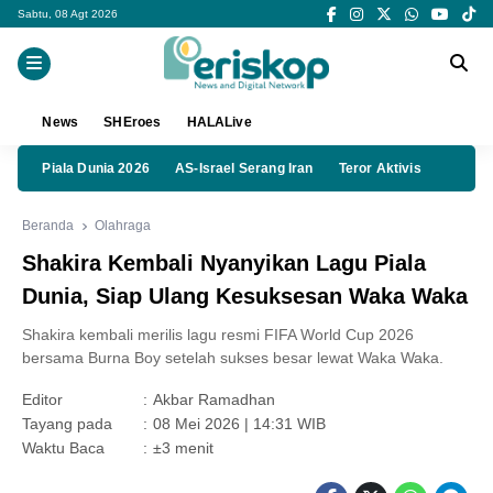
Sabtu, 08 Agt 2026
News
SHEroes
HALALive
Piala Dunia 2026
AS-Israel Serang Iran
Teror Aktivis
Beranda
Olahraga
Shakira Kembali Nyanyikan Lagu Piala
Dunia, Siap Ulang Kesuksesan Waka Waka
Shakira kembali merilis lagu resmi FIFA World Cup 2026
bersama Burna Boy setelah sukses besar lewat Waka Waka.
Editor
:
Akbar Ramadhan
Tayang pada
:
08 Mei 2026 | 14:31 WIB
Waktu Baca
:
±3 menit