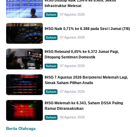
IHSG Ditutup Naik 1,04% ke 6.409, Sektor
Infrastruktur Melesat
07 Agustus 2026
Saham
IHSG Naik 0,71% ke 6.388 pada Sesi I Jumat (7/8)
07 Agustus 2026
Saham
IHSG Rebound 0,45% ke 6.372 Jumat Pagi,
Ditopang Sentimen Domestik
07 Agustus 2026
Saham
IHSG 7 Agustus 2026 Berpotensi Melemah Lagi,
Simak Saham Pilihan Analis
07 Agustus 2026
Saham
IHSG Melemah ke 6.343, Saham DSSA Paling
Ramai Ditransaksikan
06 Agustus 2026
Saham
Berita Olahraga