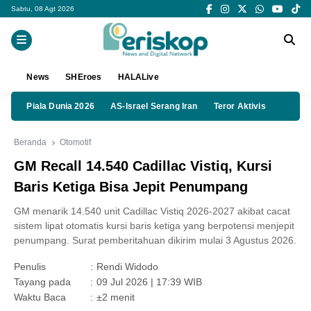
Sabtu, 08 Agt 2026
News
SHEroes
HALALive
Piala Dunia 2026
AS-Israel Serang Iran
Teror Aktivis
Beranda
Otomotif
GM Recall 14.540 Cadillac Vistiq, Kursi
Baris Ketiga Bisa Jepit Penumpang
GM menarik 14.540 unit Cadillac Vistiq 2026-2027 akibat cacat
sistem lipat otomatis kursi baris ketiga yang berpotensi menjepit
penumpang. Surat pemberitahuan dikirim mulai 3 Agustus 2026.
Penulis
:
Rendi Widodo
Tayang pada
:
09 Jul 2026 | 17:39 WIB
Waktu Baca
:
±2 menit