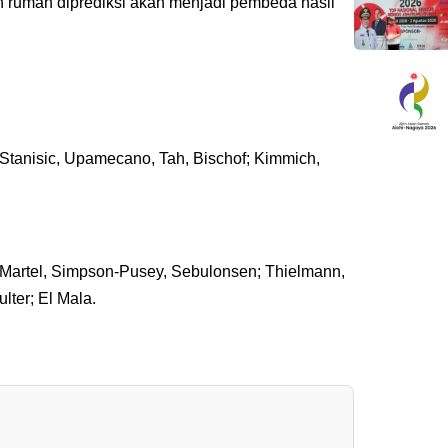
n rumah diprediksi akan menjadi pembeda hasil
 Stanisic, Upamecano, Tah, Bischof; Kimmich,
, Martel, Simpson-Pusey, Sebulonsen; Thielmann,
lter; El Mala.