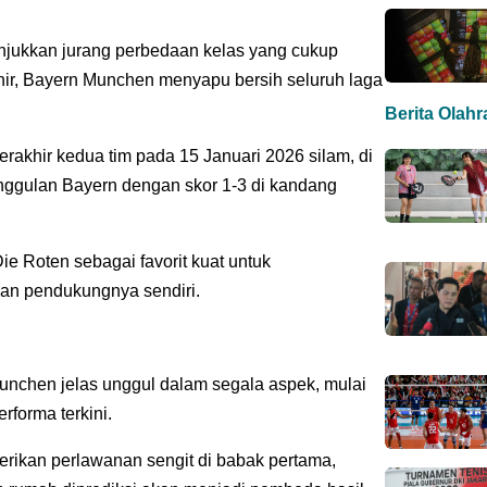
njukkan jurang perbedaan kelas yang cukup
hir, Bayern Munchen menyapu bersih seluruh laga
Berita Olah
terakhir kedua tim pada 15 Januari 2026 silam, di
ggulan Bayern dengan skor 1-3 di kandang
e Roten sebagai favorit kuat untuk
n pendukungnya sendiri.
 Munchen jelas unggul dalam segala aspek, mulai
rforma terkini.
ikan perlawanan sengit di babak pertama,