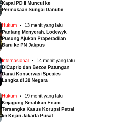
Kapal PD II Muncul ke
Permukaan Sungai Danube
Hukum
•
13 menit yang lalu
Pantang Menyerah, Lodewyk
Pusung Ajukan Praperadilan
Baru ke PN Jakpus
Internasional
•
14 menit yang lalu
DiCaprio dan Bezos Patungan
Danai Konservasi Spesies
Langka di 30 Negara
Hukum
•
19 menit yang lalu
Kejagung Serahkan Enam
Tersangka Kasus Korupsi Petral
ke Kejari Jakarta Pusat