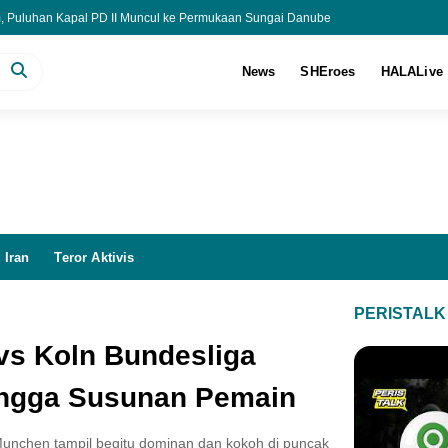
, Puluhan Kapal PD II Muncul ke Permukaan Sungai Danube
 Patungan Danai Konservasi Spesies Langka di 30 Negara
 Lodewyk Pusung Ajukan Praperadilan Baru ke PN Jakpus
News
SHEroes
HALALive
h Most Impact Award di U21 RISE Awards 2026
 Iran
Teror Aktivis
PERISTALK
vs Koln Bundesliga
ingga Susunan Pemain
nchen tampil begitu dominan dan kokoh di puncak