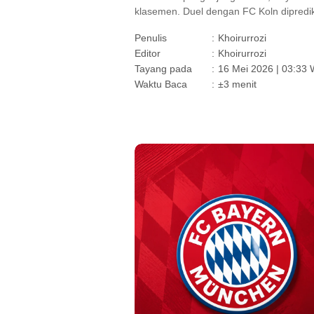
klasemen. Duel dengan FC Koln diprediks
Penulis
:
Khoirurrozi
Editor
:
Khoirurrozi
Tayang pada
:
16 Mei 2026 | 03:33 
Waktu Baca
:
±3 menit