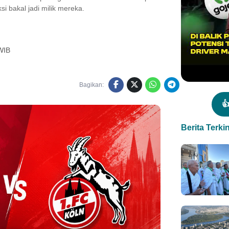
i bakal jadi milik mereka.
WIB
Bagikan:

Berita Terkin