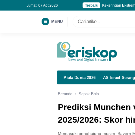
Jumat, 07 Agt 2026
Terbaru
Kekeringan Ekstrem
DiCaprio dan Bezos
Pantang Menyerah,
MENU
Mahasiswa UGM Rai
Piala Dunia 2026
AS-Israel Serang
Beranda
Sepak Bola
Prediksi Munchen 
2025/2026: Skor h
Memasuki penghujung musim, Bayern Mu