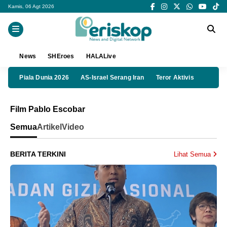
Kamis, 06 Agt 2026
News
SHEroes
HALALive
Piala Dunia 2026
AS-Israel Serang Iran
Teror Aktivis
Film Pablo Escobar
Semua
Artikel
Video
BERITA TERKINI
Lihat Semua