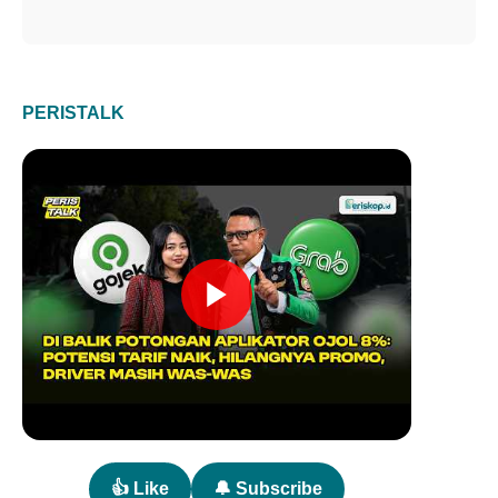
PERISTALK
👍 Like
🔔 Subscribe