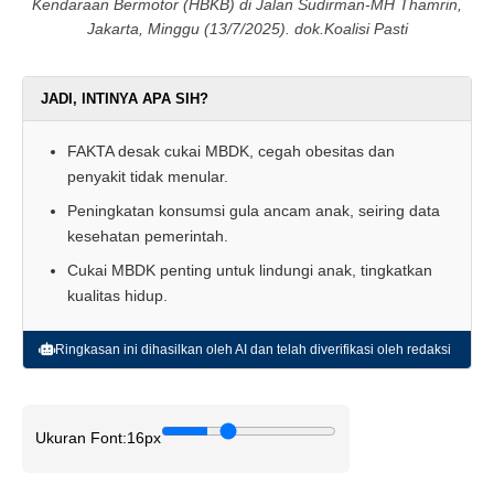
Kendaraan Bermotor (HBKB) di Jalan Sudirman-MH Thamrin,
Jakarta, Minggu (13/7/2025). dok.Koalisi Pasti
JADI, INTINYA APA SIH?
FAKTA desak cukai MBDK, cegah obesitas dan
penyakit tidak menular.
Peningkatan konsumsi gula ancam anak, seiring data
kesehatan pemerintah.
Cukai MBDK penting untuk lindungi anak, tingkatkan
kualitas hidup.
Ringkasan ini dihasilkan oleh AI dan telah diverifikasi oleh redaksi
Ukuran Font:
16px