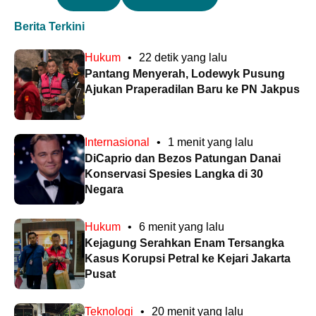
Berita Terkini
Hukum
•
22 detik yang lalu
Pantang Menyerah, Lodewyk Pusung
Ajukan Praperadilan Baru ke PN Jakpus
Internasional
•
1 menit yang lalu
DiCaprio dan Bezos Patungan Danai
Konservasi Spesies Langka di 30
Negara
Hukum
•
6 menit yang lalu
Kejagung Serahkan Enam Tersangka
Kasus Korupsi Petral ke Kejari Jakarta
Pusat
Teknologi
•
20 menit yang lalu