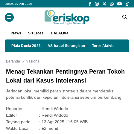
Jumat, 07 Agt 2026
News
SHEroes
HALALive
Piala Dunia 2026
AS-Israel Serang Iran
Teror Aktivis
Beranda
Nasional
Menag Tekankan Pentingnya Peran Tokoh
Lokal dari Kasus Intoleransi
Jaringan lokal memiliki peran strategis dalam mendeteksi
potensi konflik dari kejadian intoleransi sebelum berkembang.
Reporter
:
Rendi Widodo
Editor
:
Rendi Widodo
Tayang pada
:
13 Agt 2025 | 16:05 WIB
Waktu Baca
:
±2 menit