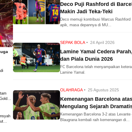
Deco Puji Rashford di Barc
Makin Jadi Teka-Teki
Deco memuji kontribusi Marcus Rashford 
apik, masa depannya di MU...
SEPAK BOLA
•
24 April 2026
Lamine Yamal Cedera Parah,
duga
dan Piala Dunia 2026
FC Barcelona telah menyampaikan keteran
di
Lamine Yamal.
OLAHRAGA
•
25 Agustus 2025
Kemenangan Barcelona atas 
Gold
Mengulang Sejarah Dramatis 
Kemenangan Barcelona 3-2 atas Levante d
ansyah
Blaugrana kembali raih kemenangan di...
ut