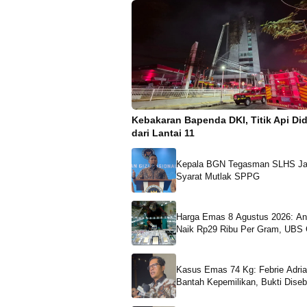
Kebakaran Bapenda DKI, Titik Api Di
dari Lantai 11
Kepala BGN Tegasman SLHS Ja
Syarat Mutlak SPPG
Harga Emas 8 Agustus 2026: Antam
Naik Rp29 Ribu Per Gram, UBS 
dan Galeri24 Kompak Merosot
Kasus Emas 74 Kg: Febrie Adri
Bantah Kepemilikan, Bukti Diseb
Cacat