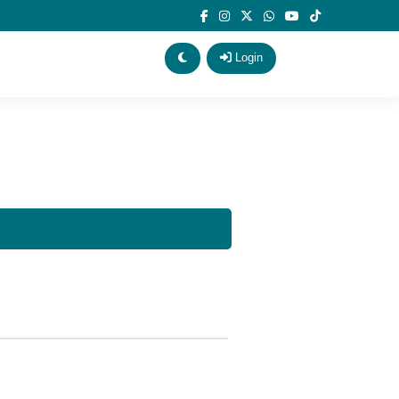
ot
Login