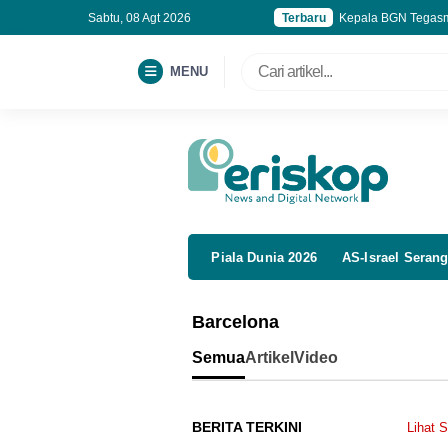
Sabtu, 08 Agt 2026
Terbaru
Kepala BGN Tegasm
Harga Emas 8 Agust
Kasus Emas 74 Kg: 
MENU
Gugat Penggeledah
Piala Dunia 2026
AS-Israel Serang
Barcelona
Semua
Artikel
Video
BERITA TERKINI
Lihat