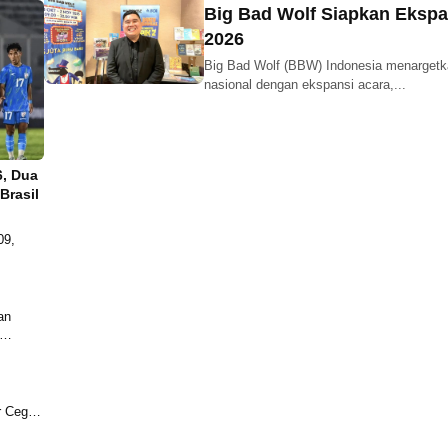
Big Bad Wolf Siapkan Ekspan
2026
Big Bad Wolf (BBW) Indonesia menargetka
nasional dengan ekspansi acara,...
6, Dua
Brasil
09,
an
r Cegah