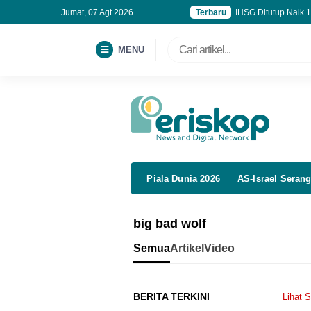
Jumat, 07 Agt 2026
Terbaru
IHSG Ditutup Naik 1
Oro-oro Kesongo B
GIIAS 2026 Soroti 
MENU
Perumnas Kembali D
Piala Dunia 2026
AS-Israel Serang
big bad wolf
Semua
Artikel
Video
BERITA TERKINI
Lihat