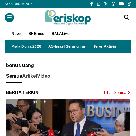
Sabtu, 08 Agt 2026
News
SHEroes
HALALive
Piala Dunia 2026
AS-Israel Serang Iran
Teror Aktivis
bonus uang
Semua
Artikel
Video
BERITA TERKINI
Lihat Semua