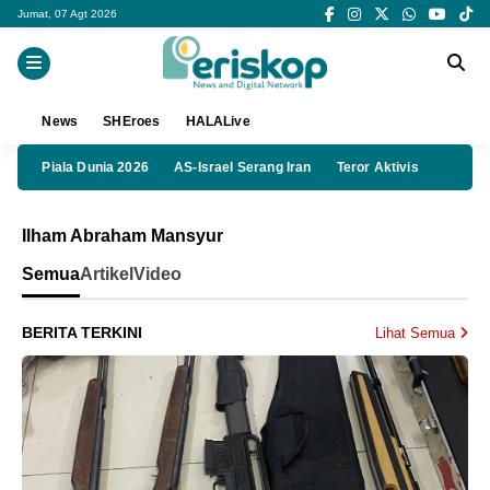
Jumat, 07 Agt 2026
News
SHEroes
HALALive
Piala Dunia 2026
AS-Israel Serang Iran
Teror Aktivis
Ilham Abraham Mansyur
Semua
Artikel
Video
BERITA TERKINI
Lihat Semua