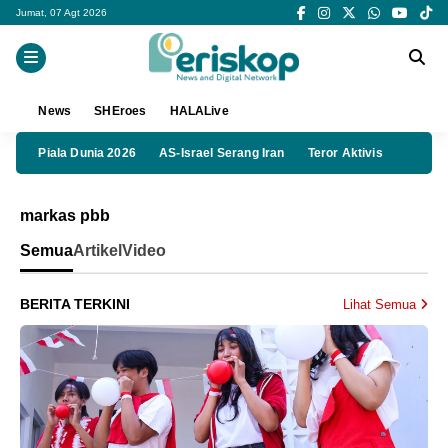
Jumat, 07 Agt 2026
News
SHEroes
HALALive
Piala Dunia 2026
AS-Israel Serang Iran
Teror Aktivis
markas pbb
Semua
Artikel
Video
BERITA TERKINI
Lihat Semua