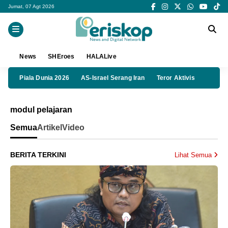
Jumat, 07 Agt 2026
News
SHEroes
HALALive
Piala Dunia 2026
AS-Israel Serang Iran
Teror Aktivis
modul pelajaran
Semua
Artikel
Video
BERITA TERKINI
Lihat Semua