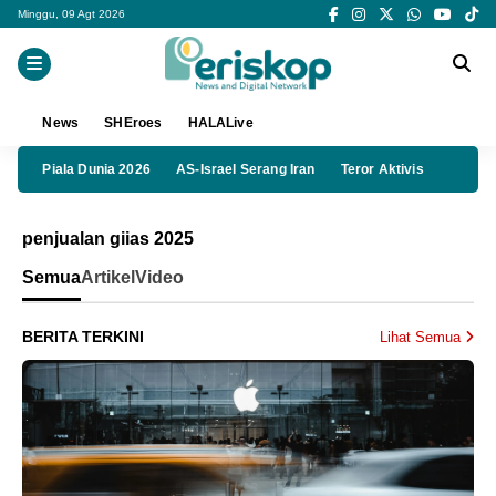
Minggu, 09 Agt 2026
News
SHEroes
HALALive
Piala Dunia 2026
AS-Israel Serang Iran
Teror Aktivis
penjualan giias 2025
Semua
Artikel
Video
BERITA TERKINI
Lihat Semua