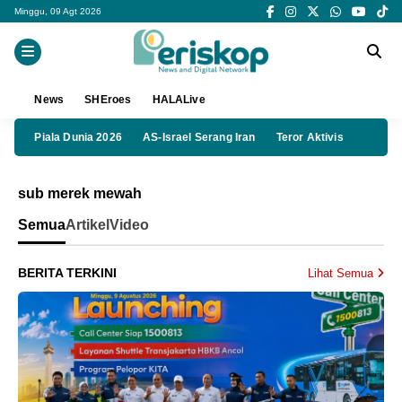
Minggu, 09 Agt 2026
News
SHEroes
HALALive
Piala Dunia 2026
AS-Israel Serang Iran
Teror Aktivis
sub merek mewah
Semua
Artikel
Video
BERITA TERKINI
Lihat Semua