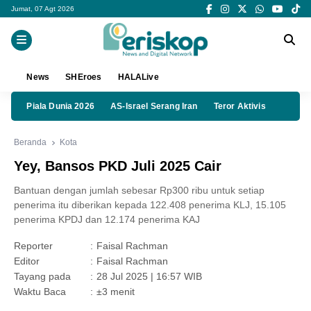
Jumat, 07 Agt 2026
News
SHEroes
HALALive
Piala Dunia 2026
AS-Israel Serang Iran
Teror Aktivis
Beranda
Kota
Yey, Bansos PKD Juli 2025 Cair
Bantuan dengan jumlah sebesar Rp300 ribu untuk setiap
penerima itu diberikan kepada 122.408 penerima KLJ, 15.105
penerima KPDJ dan 12.174 penerima KAJ
Reporter
:
Faisal Rachman
Editor
:
Faisal Rachman
Tayang pada
:
28 Jul 2025 | 16:57 WIB
Waktu Baca
:
±3 menit