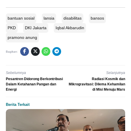
bantuan sosial
lansia
disabilitas
bansos
PKD
DKI Jakarta
Iqbal Akbarudin
pramono anung
Bagikan:
Sebelumnya
Selanjutnya
Pesantren Didorong Berkontribusi
Radiasi Kosmik dan
Dalam Ketahanan Pangan dan
Mikrogravitasi: Dilema Kehamilan
Energi
di Misi Menuju Mars
Berita Terkait