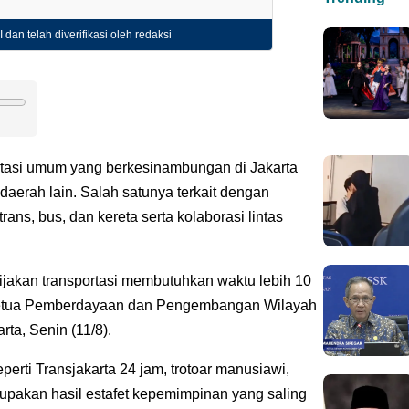
 dan telah diverifikasi oleh redaksi
tasi umum yang berkesinambungan di Jakarta
 daerah lain. Salah satunya terkait dengan
rans, bus, dan kereta serta kolaborasi lintas
jakan transportasi membutuhkan waktu lebih 10
 Ketua Pemberdayaan dan Pengembangan Wilayah
rta, Senin (11/8).
rti Transjakarta 24 jam, trotoar manusiawi,
rupakan hasil estafet kepemimpinan yang saling