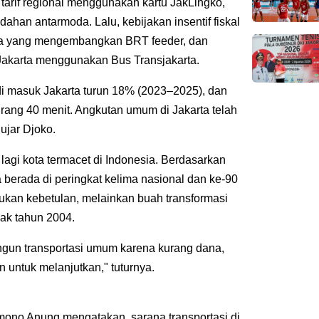
 tarif regional menggunakan kartu JakLingko,
han antarmoda. Lalu, kebijakan insentif fiskal
ga yang mengembangkan BRT feeder, dan
Jakarta menggunakan Bus Transjakarta.
di masuk Jakarta turun 18% (2023–2025), dan
rang 40 menit. Angkutan umum di Jakarta telah
ujar Djoko.
lagi kota termacet di Indonesia. Berdasarkan
 berada di peringkat kelima nasional dan ke-90
bukan kebetulan, melainkan buah transformasi
jak tahun 2004.
gun transportasi umum karena kurang dana,
 untuk melanjutkan," tuturnya.
ono Anung mengatakan, sarana transportasi di