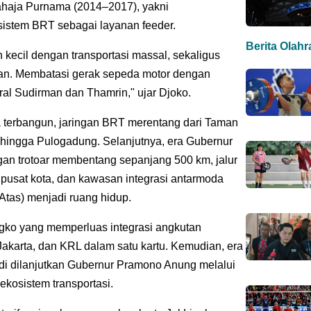
jahaja Purnama (2014–2017), yakni
sistem BRT sebagai layanan feeder.
Berita Olah
 kecil dengan transportasi massal, sekaligus
an. Membatasi gerak sepeda motor dengan
ral Sudirman dan Thamrin," ujar Djoko.
ta terbangun, jaringan BRT merentang dari Taman
 hingga Pulogadung. Selanjutnya, era Gubernur
an trotoar membentang sepanjang 500 km, jalur
sat kota, dan kawasan integrasi antarmoda
Atas) menjadi ruang hidup.
gko yang memperluas integrasi angkutan
akarta, dan KRL dalam satu kartu. Kemudian, era
di dilanjutkan Gubernur Pramono Anung melalui
ekosistem transportasi.