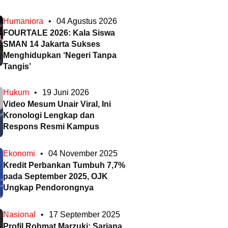
Humaniora
•
04 Agustus 2026
FOURTALE 2026: Kala Siswa
SMAN 14 Jakarta Sukses
Menghidupkan ‘Negeri Tanpa
Tangis’
Hukum
•
19 Juni 2026
Video Mesum Unair Viral, Ini
Kronologi Lengkap dan
Respons Resmi Kampus
Ekonomi
•
04 November 2025
Kredit Perbankan Tumbuh 7,7%
pada September 2025, OJK
Ungkap Pendorongnya
Nasional
•
17 September 2025
Profil Rohmat Marzuki: Sarjana