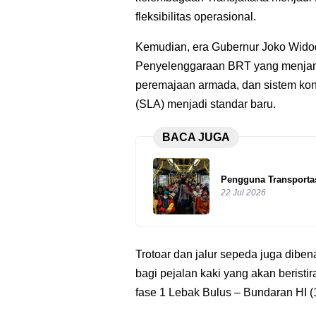
fleksibilitas operasional.
Kemudian, era Gubernur Joko Widod
Penyelenggaraan BRT yang menjam
peremajaan armada, dan sistem kon
(SLA) menjadi standar baru.
BACA JUGA
Pengguna Transportas
22 Jul 2026
Trotoar dan jalur sepeda juga dibena
bagi pejalan kaki yang akan beristi
fase 1 Lebak Bulus – Bundaran HI (1