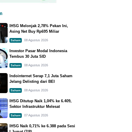
m
IHSG Melonjak 2,78% Pekan Ini,
Asing Net Buy Rp695 Miliar
08 Agustus 2026
Saham
Investor Pasar Modal Indonesia
Tembus 30 Juta SID
08 Agustus 2026
Saham
Indointernet Serap 7,1 Juta Saham
Jelang Delisting dari BEI
08 Agustus 2026
Saham
IHSG Ditutup Naik 1,04% ke 6.409,
Sektor Infrastruktur Melesat
07 Agustus 2026
Saham
IHSG Naik 0,71% ke 6.388 pada Sesi
I Jumat (7/8)