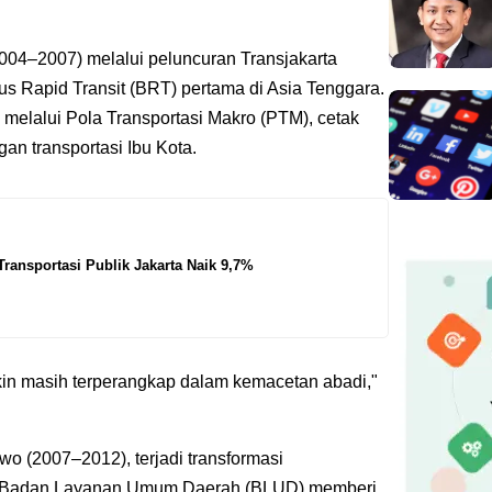
004–2007) melalui peluncuran Transjakarta
us Rapid Transit (BRT) pertama di Asia Tenggara.
melalui Pola Transportasi Makro (PTM), cetak
n transportasi Ibu Kota.
ansportasi Publik Jakarta Naik 9,7%
kin masih terperangkap dalam kemacetan abadi,"
wo (2007–2012), terjadi transformasi
i Badan Layanan Umum Daerah (BLUD) memberi