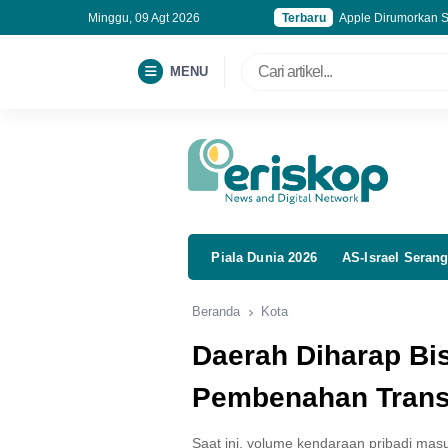
Minggu, 09 Agt 2026
Terbaru
Apple Dirumorkan Si
Mulai Pekan Depan
Harga iPhone 17 Di
MENU
Bank Jakarta Luncur
Piala Dunia 2026
AS-Israel Serang
Beranda
Kota
Daerah Diharap Bis
Pembenahan Transp
Saat ini, volume kendaraan pribadi ma