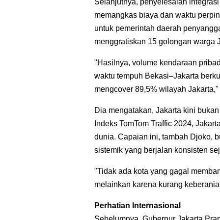
Selanjutnya, penyelesaian integrasi
memangkas biaya dan waktu perpinda
untuk pemerintah daerah penyang
menggratiskan 15 golongan warga 
"Hasilnya, volume kendaraan priba
waktu tempuh Bekasi–Jakarta berku
mengcover 89,5% wilayah Jakarta," 
Dia mengatakan, Jakarta kini bukan 
Indeks TomTom Traffic 2024, Jakarta
dunia. Capaian ini, tambah Djoko, 
sistemik yang berjalan konsisten se
"Tidak ada kota yang gagal memban
melainkan karena kurang keberanian
Perhatian Internasional
Sebelumnya, Gubernur Jakarta Pram