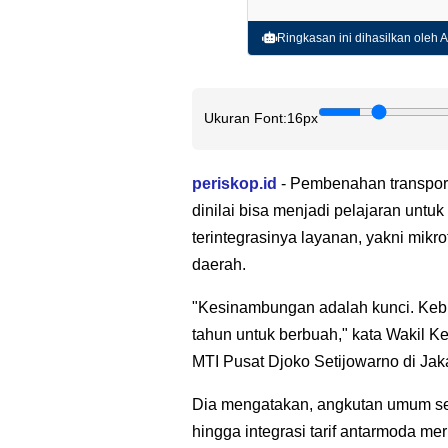
Ringkasan ini dihasilkan oleh AI
Ukuran Font:
16px
periskop.id
- Pembenahan transpor
dinilai bisa menjadi pelajaran untuk
terintegrasinya layanan, yakni mikrot
daerah.
"Kesinambungan adalah kunci. Kebi
tahun untuk berbuah," kata Wakil
MTI Pusat Djoko Setijowarno di Jaka
Dia mengatakan, angkutan umum sepe
hingga integrasi tarif antarmoda me