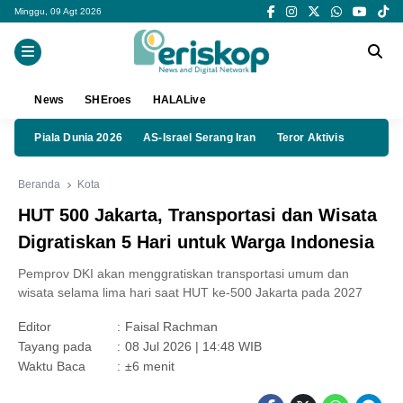
Minggu, 09 Agt 2026
News
SHEroes
HALALive
Piala Dunia 2026
AS-Israel Serang Iran
Teror Aktivis
Beranda
Kota
HUT 500 Jakarta, Transportasi dan Wisata
Digratiskan 5 Hari untuk Warga Indonesia
Pemprov DKI akan menggratiskan transportasi umum dan
wisata selama lima hari saat HUT ke-500 Jakarta pada 2027
Editor
:
Faisal Rachman
Tayang pada
:
08 Jul 2026 | 14:48 WIB
Waktu Baca
:
±6 menit