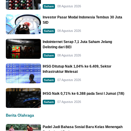
08 Agustus 2026
Saham
Investor Pasar Modal Indonesia Tembus 30 Juta
SID
08 Agustus 2026
Saham
Indointernet Serap 7,1 Juta Saham Jelang
Delisting dari BEI
08 Agustus 2026
Saham
IHSG Ditutup Naik 1,04% ke 6.409, Sektor
Infrastruktur Melesat
07 Agustus 2026
Saham
IHSG Naik 0,71% ke 6.388 pada Sesi I Jumat (7/8)
07 Agustus 2026
Saham
Berita Olahraga
Padel Jadi Bahasa Sosial Baru Kelas Menengah