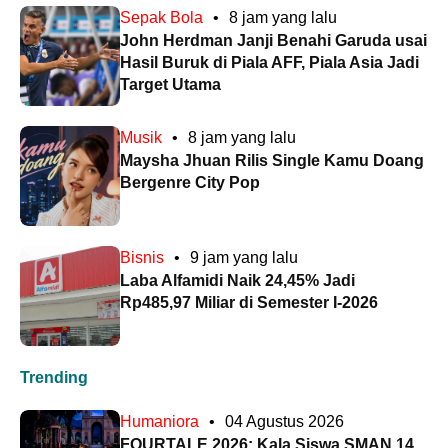
Sepak Bola
•
8 jam yang lalu
John Herdman Janji Benahi Garuda usai
Hasil Buruk di Piala AFF, Piala Asia Jadi
Target Utama
Musik
•
8 jam yang lalu
Maysha Jhuan Rilis Single Kamu Doang
Bergenre City Pop
Bisnis
•
9 jam yang lalu
Laba Alfamidi Naik 24,45% Jadi
Rp485,97 Miliar di Semester I-2026
Trending
Humaniora
•
04 Agustus 2026
FOURTALE 2026: Kala Siswa SMAN 14