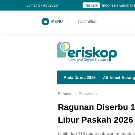
Jumat, 07 Agt 2026
Terbaru
Indonesia Gagal di 
Rampung Diperiksa 
Ilmuwan Stanford Un
MENU
Periklindo Minta Sk
Piala Dunia 2026
AS-Israel Serang
Beranda
Pariwisata
Ragunan Diserbu 1
Libur Paskah 2026
Lebih dari 119 ribu wisatawan memadat