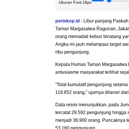
Ukuran Font:
16px
periskop.id
- Libur panjang Paska
Taman Margasatwa Ragunan, Jakarta 
orang memadati kebun binatang yang
Angka ini jauh melampaui target aw
ribu pengunjung.
Kepala Humas Taman Margasatwa 
antusiasme masyarakat terlihat seja
“Total kumulatif pengunjung selama t
119.652 orang,” ujarnya dilansir dar
Data resmi menunjukkan, pada Jumat
tercatat 29.592 pengunjung hingga s
menjadi 36.900 orang. Puncaknya te
53.160 pengunjung.