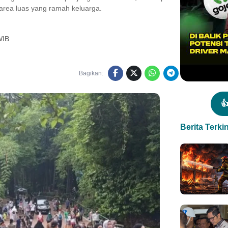
 area luas yang ramah keluarga.
WIB
Bagikan:

Berita Terkin