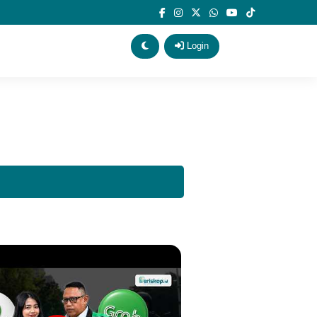
angka
Login