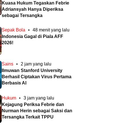
Kuasa Hukum Tegaskan Febrie
Adriansyah Hanya Diperiksa
sebagai Tersangka
Sepak Bola
•
48 menit yang lalu
Indonesia Gagal di Piala AFF
2026!
Sains
•
2 jam yang lalu
Ilmuwan Stanford University
Berhasil Ciptakan Virus Pertama
Berbasis AI
Hukum
•
3 jam yang lalu
Kejagung Periksa Febrie dan
Nurman Herin sebagai Saksi dan
Tersangka Terkait TPPU