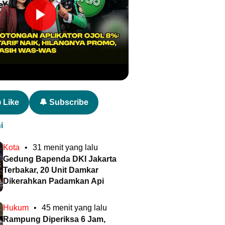
 Like
🔔 Subscribe
i
Kota
•
31 menit yang lalu
Gedung Bapenda DKI Jakarta
Terbakar, 20 Unit Damkar
Dikerahkan Padamkan Api
Hukum
•
45 menit yang lalu
Rampung Diperiksa 6 Jam,