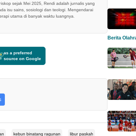
skop sejak Mei 2025, Rendi adalah jurnalis yang
ada isu sains, sosiologi dan teologi. Mengendarai
erapi utama di banyak waktu luangnya.
Berita Olah
as a preferred
source on Google
s
an
kebun binatang ragunan
libur paskah