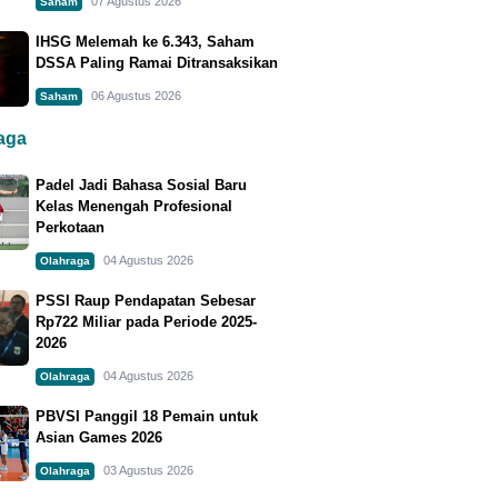
07 Agustus 2026
Saham
IHSG Melemah ke 6.343, Saham
DSSA Paling Ramai Ditransaksikan
06 Agustus 2026
Saham
raga
Padel Jadi Bahasa Sosial Baru
Kelas Menengah Profesional
Perkotaan
04 Agustus 2026
Olahraga
PSSI Raup Pendapatan Sebesar
Rp722 Miliar pada Periode 2025-
2026
04 Agustus 2026
Olahraga
PBVSI Panggil 18 Pemain untuk
Asian Games 2026
03 Agustus 2026
Olahraga