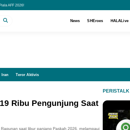
Piala AFF 2026!
6 Jam, Kuasa Hukum Tegaskan Febrie Adriansyah Hanya Diperiksa sebagai Ters
iversity Berhasil Ciptakan Virus Pertama Berbasis AI
News
SHEroes
HALALive
ema Insentif Kendaraan Listrik 2026 Tak Berubah
 Iran
Teror Aktivis
PERISTALK
19 Ribu Pengunjung Saat
i Ragunan saat libur panjang Paskah 2026, melampaui