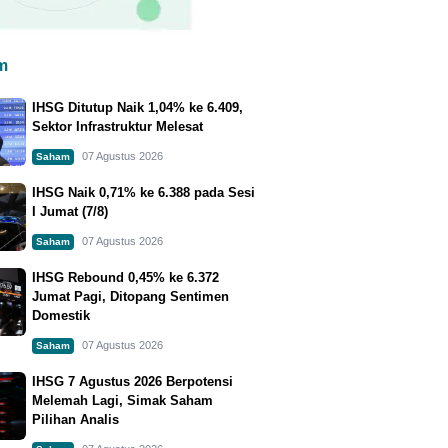
m
IHSG Ditutup Naik 1,04% ke 6.409,
Sektor Infrastruktur Melesat
07 Agustus 2026
Saham
IHSG Naik 0,71% ke 6.388 pada Sesi
I Jumat (7/8)
07 Agustus 2026
Saham
IHSG Rebound 0,45% ke 6.372
Jumat Pagi, Ditopang Sentimen
Domestik
07 Agustus 2026
Saham
IHSG 7 Agustus 2026 Berpotensi
Melemah Lagi, Simak Saham
Pilihan Analis