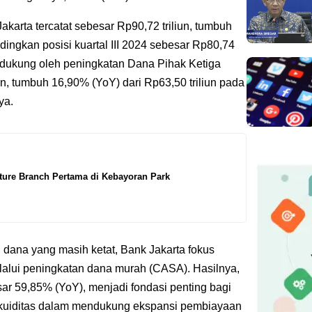
 Jakarta tercatat sebesar Rp90,72 triliun, tumbuh
ingkan posisi kuartal III 2024 sebesar Rp80,74
 didukung oleh peningkatan Dana Pihak Ketiga
n, tumbuh 16,90% (YoY) dari Rp63,50 triliun pada
ya.
ture Branch Pertama di Kebayoran Park
dana yang masih ketat, Bank Jakarta fokus
alui peningkatan dana murah (CASA). Hasilnya,
ar 59,85% (YoY), menjadi fondasi penting bagi
s likuiditas dalam mendukung ekspansi pembiayaan