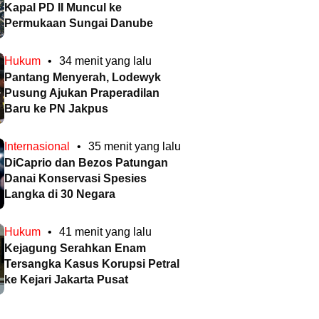
Kapal PD II Muncul ke
Permukaan Sungai Danube
Hukum
•
34 menit yang lalu
Pantang Menyerah, Lodewyk
Pusung Ajukan Praperadilan
Baru ke PN Jakpus
Internasional
•
35 menit yang lalu
DiCaprio dan Bezos Patungan
Danai Konservasi Spesies
Langka di 30 Negara
Hukum
•
41 menit yang lalu
Kejagung Serahkan Enam
Tersangka Kasus Korupsi Petral
ke Kejari Jakarta Pusat