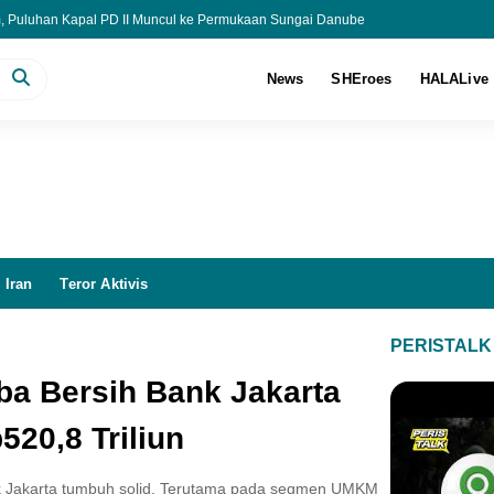
, Puluhan Kapal PD II Muncul ke Permukaan Sungai Danube
 Patungan Danai Konservasi Spesies Langka di 30 Negara
 Lodewyk Pusung Ajukan Praperadilan Baru ke PN Jakpus
News
SHEroes
HALALive
h Most Impact Award di U21 RISE Awards 2026
 Iran
Teror Aktivis
PERISTALK
aba Bersih Bank Jakarta
520,8 Triliun
k Jakarta tumbuh solid. Terutama pada segmen UMKM