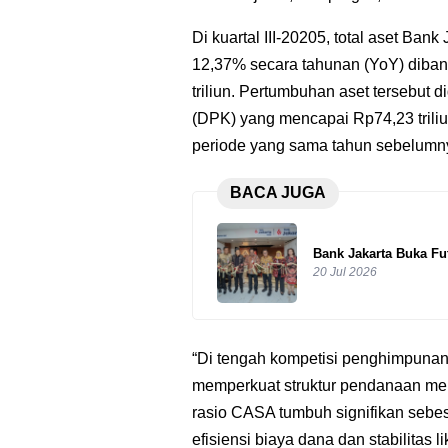
Di kuartal III-20205, total aset Bank
12,37% secara tahunan (YoY) diband
triliun. Pertumbuhan aset tersebut
(DPK) yang mencapai Rp74,23 triliu
periode yang sama tahun sebelumn
BACA JUGA
Bank Jakarta Buka Fu
20 Jul 2026
“Di tengah kompetisi penghimpunan 
memperkuat struktur pendanaan mel
rasio CASA tumbuh signifikan sebes
efisiensi biaya dana dan stabilita