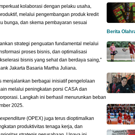
emperkuat kolaborasi dengan pelaku usaha,
roduktif, melalui pengembangan produk kredit
suku bunga, dan skema pembayaran sesuai
Berita Olah
ankan strategi penguatan fundamental melalui
ansformasi proses bisnis, dan optimalisasi
kselerasi bisnis yang sehat dan berdaya saing,”
ank Jakarta Basaria Martha Juliana.
rus menjalankan berbagai inisiatif pengelolaan
 lain melalui peningkatan porsi CASA dan
orporasi. Langkah ini berhasil menurunkan beban
mber 2025.
 expenditure
(OPEX) juga terus dioptimalkan
ingkatan produktivitas tenaga kerja, dan
prioritas strategis perusahaan. Upaya ini