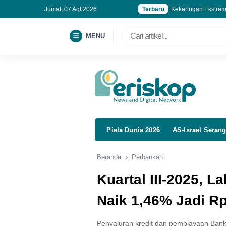
Jumat, 07 Agt 2026
Terbaru
Kekeringan Ekstrem
DiCaprio dan Bezos
Pantang Menyerah,
MENU
Mahasiswa UGM Rai
Piala Dunia 2026
AS-Israel Serang
Beranda
Perbankan
Kuartal III-2025, L
Naik 1,46% Jadi Rp
Penyaluran kredit dan pembiayaan Ban