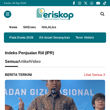
Kamis, 06 Agt 2026
News
SHEroes
HALALive
Piala Dunia 2026
AS-Israel Serang Iran
Teror Aktivis
Indeks Penjualan Riil (IPR)
Semua
Artikel
Video
BERITA TERKINI
Lihat Semua