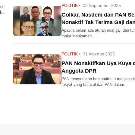
POLITIK
•
03 September 2025
kes
N
Golkar, Nasdem dan PAN Se
Nonaktif Tak Terima Gaji da
Apabila belum ada aturan soal gaji dan t
maka Mahkamah...
POLITIK
•
31 Agustus 2025
PAN Nonaktifkan Uya Kuya d
Anggota DPR
PAN menyatakan berkomitmen menjaga kehor
rakyat yang berasal dari PAN dalam...