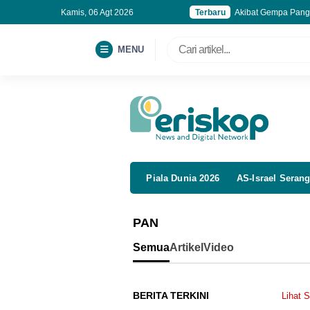
Kamis, 06 Agt 2026
Terbaru
Akibat Gempa Panga
Kemenkeu Alokasika
Polisi Gagalkan Pe
MENU
Marak Keracunan M
Piala Dunia 2026
AS-Israel Serang
PAN
Semua
Artikel
Video
BERITA TERKINI
Lihat