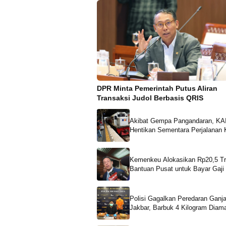
DPR Minta Pemerintah Putus Aliran
Transaksi Judol Berbasis QRIS
Akibat Gempa Pangandaran, KA
Hentikan Sementara Perjalanan 
Api
Kemenkeu Alokasikan Rp20,5 Tri
Bantuan Pusat untuk Bayar Gaj
Daerah
Polisi Gagalkan Peredaran Ganja
Jakbar, Barbuk 4 Kilogram Diam