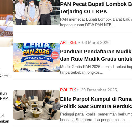
PAN Pecat Bupati Lombok Ba
Terjaring OTT KPK
PAN memecat Bupati Lombok Barat Lalu A
kepengurusan DPW PAN NTB...
ARTIKEL
•
03 Maret 2026
Panduan Pendaftaran Mudik 
dan Rute Mudik Gratis untu
Mudik Gratis PAN 2026 menjadi solusi ba
I
tanpa terbebani ongkos...
Kereta
POLITIK
•
29 Desember 2025
liun
Elite Parpol Kumpul di Rum
i PPPK
Politik Saat Sumatra Berduk
Petinggi partai koalisi pemerintah berkum
 di
bencana Sumatera. Isu pengembalian...
ankan