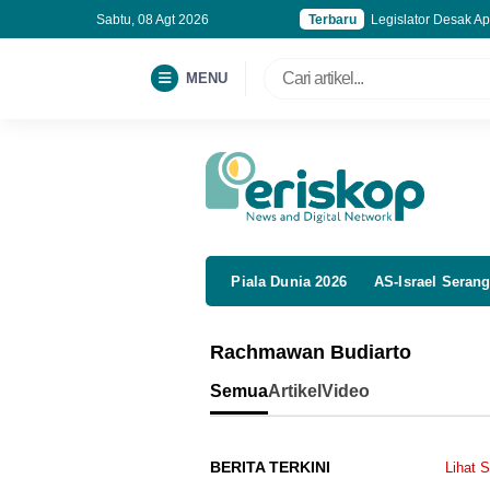
Sabtu, 08 Agt 2026
Terbaru
Legislator Desak Ap
Gedung Bapenda DKI
Indonesia Gagal di 
MENU
Kejagung Pantau K
Piala Dunia 2026
AS-Israel Serang
Rachmawan Budiarto
Semua
Artikel
Video
BERITA TERKINI
Lihat