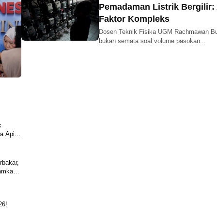
Pemadaman Listrik Bergili
Faktor Kompleks
Dosen Teknik Fisika UGM Rachmawan Budia
bukan semata soal volume pasokan...
k
a Api di
rbakar,
damkan
26!