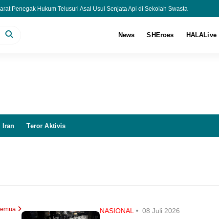
arat Penegak Hukum Telusuri Asal Usul Senjata Api di Sekolah Swasta
 Jakarta Terbakar, 20 Unit Damkar Dikerahkan Padamkan Api
Piala AFF 2026!
News
SHEroes
HALALive
eamanan Feri Boboho Sembari Tunggu Keputusan LPSK
 Iran
Teror Aktivis
 Semua
NASIONAL
•
08 Juli 2026