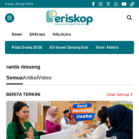
Kamis, 06 Agt 2026
News
SHEroes
HALALive
Piala Dunia 2026
AS-Israel Serang Iran
Teror Aktivis
rantis rimueng
Semua
Artikel
Video
BERITA TERKINI
Lihat Semua