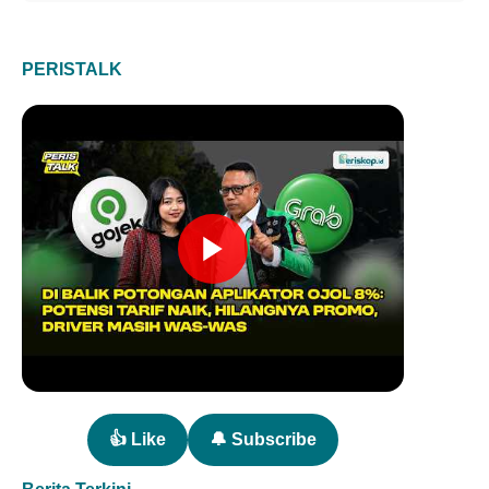
PERISTALK
👍 Like
🔔 Subscribe