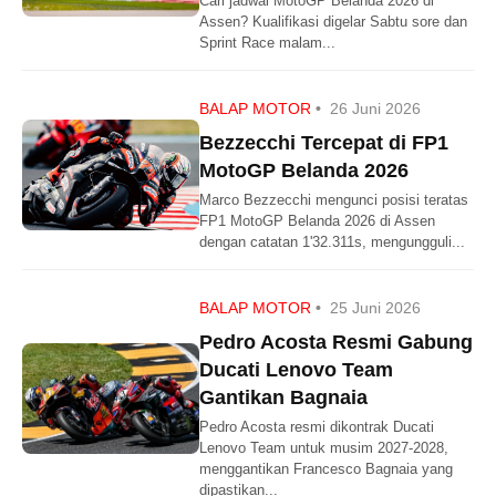
Cari jadwal MotoGP Belanda 2026 di
Assen? Kualifikasi digelar Sabtu sore dan
Sprint Race malam...
BALAP MOTOR
•
26 Juni 2026
Bezzecchi Tercepat di FP1
MotoGP Belanda 2026
Marco Bezzecchi mengunci posisi teratas
FP1 MotoGP Belanda 2026 di Assen
dengan catatan 1'32.311s, mengungguli...
BALAP MOTOR
•
25 Juni 2026
Pedro Acosta Resmi Gabung
Ducati Lenovo Team
Gantikan Bagnaia
Pedro Acosta resmi dikontrak Ducati
Lenovo Team untuk musim 2027-2028,
menggantikan Francesco Bagnaia yang
dipastikan...