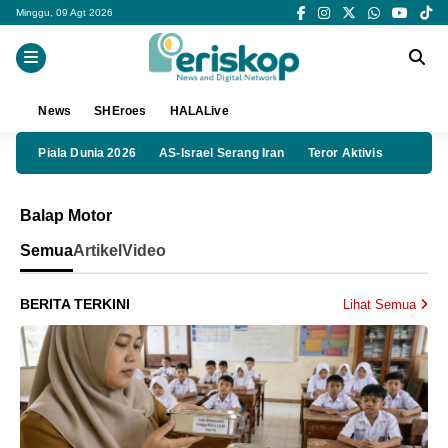
Minggu, 09 Agt 2026
News
SHEroes
HALALive
Piala Dunia 2026
AS-Israel Serang Iran
Teror Aktivis
Balap Motor
Semua
Artikel
Video
BERITA TERKINI
Lihat Semua