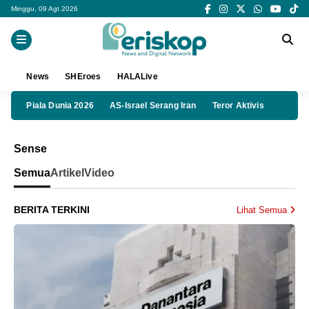
Minggu, 09 Agt 2026
News
SHEroes
HALALive
Piala Dunia 2026
AS-Israel Serang Iran
Teror Aktivis
Sense
Semua
Artikel
Video
BERITA TERKINI
Lihat Semua