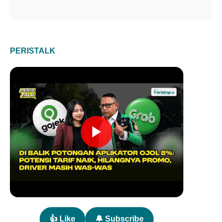
PERISTALK
👍 Like
🔔 Subscribe