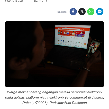
Waktu Baca
:
±2 menit
Bagikan:
Warga melihat barang dagangan melalui perangkat elektronik
pada aplikasi platform niaga elektronik (e-commerce) di Jakarta,
Rabu (1/7/2026). Periskop/Arief Rachman