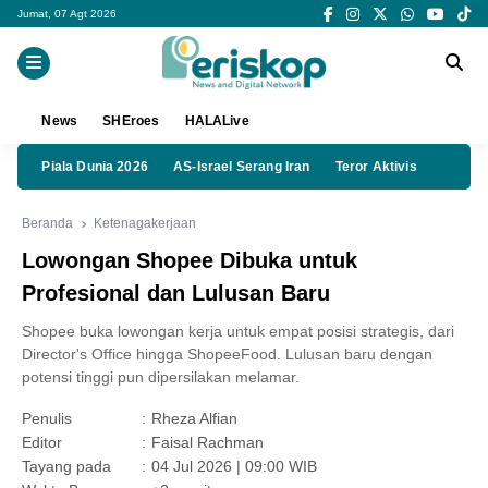
Jumat, 07 Agt 2026
News
SHEroes
HALALive
Piala Dunia 2026
AS-Israel Serang Iran
Teror Aktivis
Beranda
Ketenagakerjaan
Lowongan Shopee Dibuka untuk
Profesional dan Lulusan Baru
Shopee buka lowongan kerja untuk empat posisi strategis, dari
Director's Office hingga ShopeeFood. Lulusan baru dengan
potensi tinggi pun dipersilakan melamar.
Penulis
:
Rheza Alfian
Editor
:
Faisal Rachman
Tayang pada
:
04 Jul 2026 | 09:00 WIB