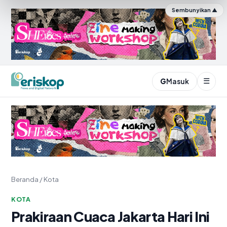
Sembunyikan ▲
☰
G
Masuk
Periskop.id
Beranda
/
Kota
KOTA
Prakiraan Cuaca Jakarta Hari Ini