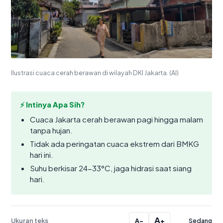
Ilustrasi cuaca cerah berawan di wilayah DKI Jakarta. (AI)
⚡ Intinya Apa Sih?
Cuaca Jakarta cerah berawan pagi hingga malam
tanpa hujan.
Tidak ada peringatan cuaca ekstrem dari BMKG
hari ini.
Suhu berkisar 24-33°C, jaga hidrasi saat siang
hari.
A
Ukuran teks
−
+
Sedang
A