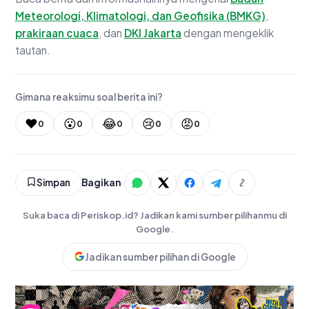
Meteorologi, Klimatologi, dan Geofisika (BMKG)
,
prakiraan cuaca
, dan
DKI Jakarta
dengan mengeklik
tautan.
Gimana reaksimu soal berita ini?
❤️
😮
😂
😢
😡
0
0
0
0
0
Simpan
Bagikan
Suka baca di Periskop.id? Jadikan kami sumber pilihanmu di
Google.
Jadikan sumber pilihan di Google