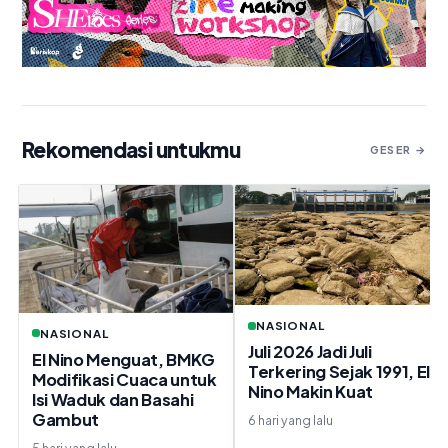
Rekomendasi untukmu
GESER →
NASIONAL
NASIONAL
Juli 2026 Jadi Juli
El Nino Menguat, BMKG
Terkering Sejak 1991, El
Modifikasi Cuaca untuk
Nino Makin Kuat
Isi Waduk dan Basahi
Gambut
6 hari yang lalu
5 hari yang lalu