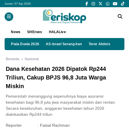
Jumat, 07 Agt 2026
News
SHEroes
HALALive
Piala Dunia 2026
AS-Israel Serang Iran
Teror Aktivis
Beranda
Nasional
Dana Kesehatan 2026 Dipatok Rp244
Triliun, Cakup BPJS 96,8 Juta Warga
Miskin
Pemerintah menanggung sepenuhnya biaya asuransi
kesehatan bagi 96,8 juta jiwa masyarakat miskin dan rentan.
Secara keseluruhan, anggaran kesehatan tahun 2026
dialokasikan Rp244 triliun
Reporter
:
Faisal Rachman