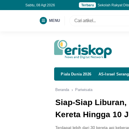
Sabtu, 08 Agt 2026
Terbaru
Sekolah Rakyat Dit
Buka Jalur Karier B
PSR Seret, Borneo 
MENU
Gandeng BINUS, Ban
Piala Dunia 2026
AS-Israel Serang
Beranda
Pariwisata
Siap-Siap Liburan,
Kereta Hingga 10 J
Terdapat lebih dari 30 kereta api keber