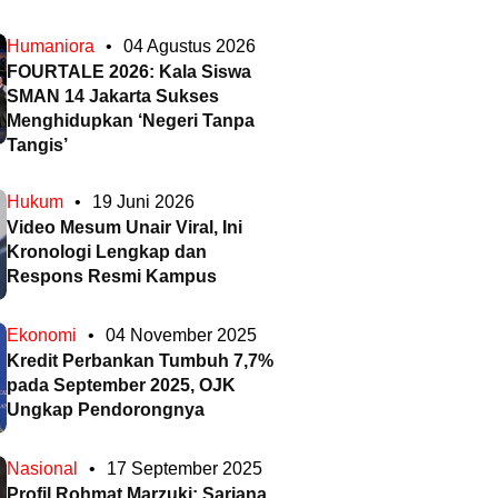
Humaniora
•
04 Agustus 2026
FOURTALE 2026: Kala Siswa
SMAN 14 Jakarta Sukses
Menghidupkan ‘Negeri Tanpa
Tangis’
Hukum
•
19 Juni 2026
Video Mesum Unair Viral, Ini
Kronologi Lengkap dan
Respons Resmi Kampus
Ekonomi
•
04 November 2025
Kredit Perbankan Tumbuh 7,7%
pada September 2025, OJK
Ungkap Pendorongnya
Nasional
•
17 September 2025
Profil Rohmat Marzuki: Sarjana