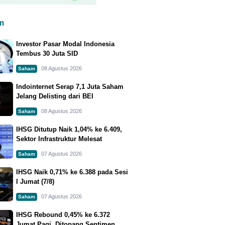
m
Investor Pasar Modal Indonesia
Tembus 30 Juta SID
08 Agustus 2026
Saham
Indointernet Serap 7,1 Juta Saham
Jelang Delisting dari BEI
08 Agustus 2026
Saham
IHSG Ditutup Naik 1,04% ke 6.409,
Sektor Infrastruktur Melesat
07 Agustus 2026
Saham
IHSG Naik 0,71% ke 6.388 pada Sesi
I Jumat (7/8)
07 Agustus 2026
Saham
IHSG Rebound 0,45% ke 6.372
Jumat Pagi, Ditopang Sentimen