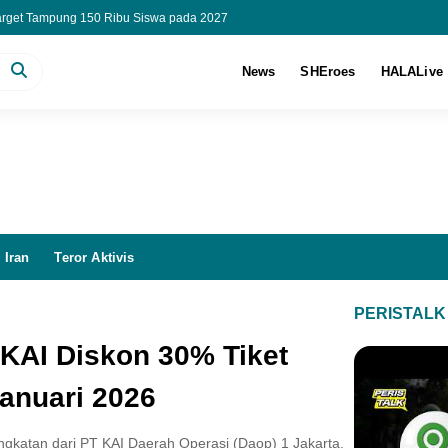
arget Tampung 150 Ribu Siswa pada 2027
aru, 12 Perawat Indonesia Resmi Kerja di RS Malaysia
Forum 2026 Desak Birokrasi Replanting Sawit Dipangkas
News
SHEroes
HALALive
k Jakarta Genjot Talenta Digital Lewat ODP IT 2026
 Iran
Teror Aktivis
PERISTALK
 KAI Diskon 30% Tiket
anuari 2026
angkatan dari PT KAI Daerah Operasi (Daop) 1 Jakarta,