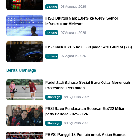
08 Agustus 2026
Saham
IHSG Ditutup Naik 1,04% ke 6.409, Sektor
Infrastruktur Melesat
07 Agustus 2026
Saham
IHSG Naik 0,71% ke 6.388 pada Sesi I Jumat (7/8)
07 Agustus 2026
Saham
Berita Olahraga
Padel Jadi Bahasa Sosial Baru Kelas Menengah
Profesional Perkotaan
04 Agustus 2026
Olahraga
PSSI Raup Pendapatan Sebesar Rp722 Miliar
pada Periode 2025-2026
04 Agustus 2026
Olahraga
PBVSI Panggil 18 Pemain untuk Asian Games