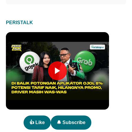
PERISTALK
👍 Like
🔔 Subscribe