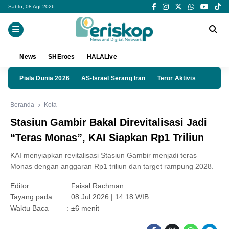
Sabtu, 08 Agt 2026
News
SHEroes
HALALive
Piala Dunia 2026
AS-Israel Serang Iran
Teror Aktivis
Beranda
Kota
Stasiun Gambir Bakal Direvitalisasi Jadi
“Teras Monas”, KAI Siapkan Rp1 Triliun
KAI menyiapkan revitalisasi Stasiun Gambir menjadi teras
Monas dengan anggaran Rp1 triliun dan target rampung 2028.
Editor
:
Faisal Rachman
Tayang pada
:
08 Jul 2026 | 14:18 WIB
Waktu Baca
:
±6 menit