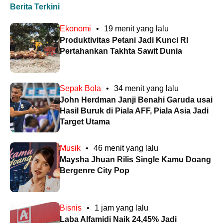
Berita Terkini
Ekonomi
•
19 menit yang lalu
Produktivitas Petani Jadi Kunci RI
Pertahankan Takhta Sawit Dunia
Sepak Bola
•
34 menit yang lalu
John Herdman Janji Benahi Garuda usai
Hasil Buruk di Piala AFF, Piala Asia Jadi
Target Utama
Musik
•
46 menit yang lalu
Maysha Jhuan Rilis Single Kamu Doang
Bergenre City Pop
Bisnis
•
1 jam yang lalu
Laba Alfamidi Naik 24,45% Jadi