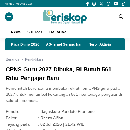
Minggu, 09 Agt 2026
News
SHEroes
HALALive
Piala Dunia 2026
AS-Israel Serang Iran
Teror Aktivis
Beranda
Pendidikan
CPNS Guru 2027 Dibuka, RI Butuh 561
Ribu Pengajar Baru
Pemerintah berencana membuka rekrutmen CPNS guru pada
2027 untuk menambal kekurangan 561 ribu tenaga pengajar di
seluruh Indonesia.
Penulis
:
Bagaskoro Panduto Pramono
Editor
:
Rheza Alfian
Tayang pada
:
02 Jul 2026 | 21:42 WIB