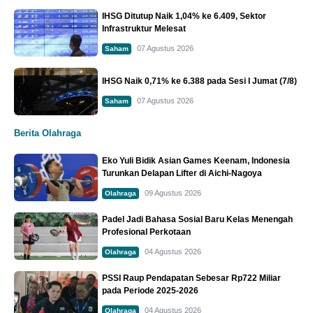
IHSG Ditutup Naik 1,04% ke 6.409, Sektor
Infrastruktur Melesat
07 Agustus 2026
Saham
IHSG Naik 0,71% ke 6.388 pada Sesi I Jumat (7/8)
07 Agustus 2026
Saham
Berita Olahraga
Eko Yuli Bidik Asian Games Keenam, Indonesia
Turunkan Delapan Lifter di Aichi-Nagoya
09 Agustus 2026
Olahraga
Padel Jadi Bahasa Sosial Baru Kelas Menengah
Profesional Perkotaan
04 Agustus 2026
Olahraga
PSSI Raup Pendapatan Sebesar Rp722 Miliar
pada Periode 2025-2026
04 Agustus 2026
Olahraga