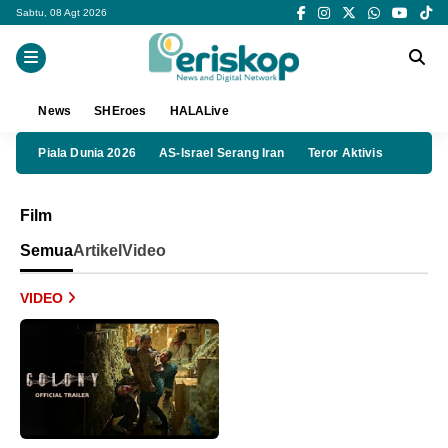
Sabtu, 08 Agt 2026
News
SHEroes
HALALive
Piala Dunia 2026
AS-Israel Serang Iran
Teror Aktivis
Film
Semua
Artikel
Video
VIDEO