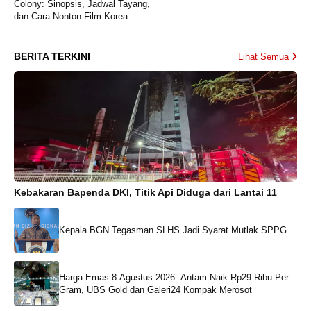
Colony: Sinopsis, Jadwal Tayang,
dan Cara Nonton Film Korea
Terbaru Yeon Sang-ho
BERITA TERKINI
Lihat Semua
Kebakaran Bapenda DKI, Titik Api Diduga dari Lantai 11
Kepala BGN Tegasman SLHS Jadi Syarat Mutlak SPPG
Harga Emas 8 Agustus 2026: Antam Naik Rp29 Ribu Per
Gram, UBS Gold dan Galeri24 Kompak Merosot