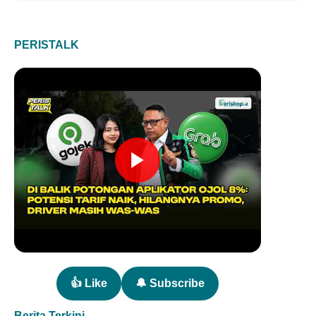
PERISTALK
👍 Like
🔔 Subscribe
Berita Terkini