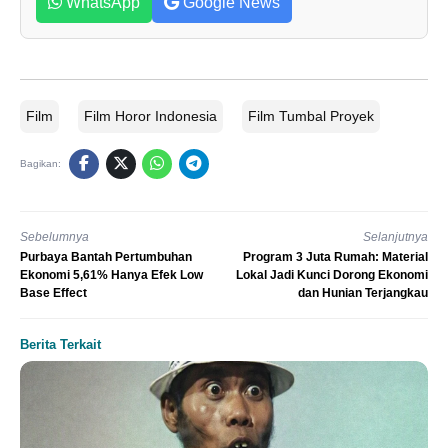
WhatsApp
Google News
Film
Film Horor Indonesia
Film Tumbal Proyek
Bagikan:
Sebelumnya
Selanjutnya
Purbaya Bantah Pertumbuhan
Program 3 Juta Rumah: Material
Ekonomi 5,61% Hanya Efek Low
Lokal Jadi Kunci Dorong Ekonomi
Base Effect
dan Hunian Terjangkau
Berita Terkait