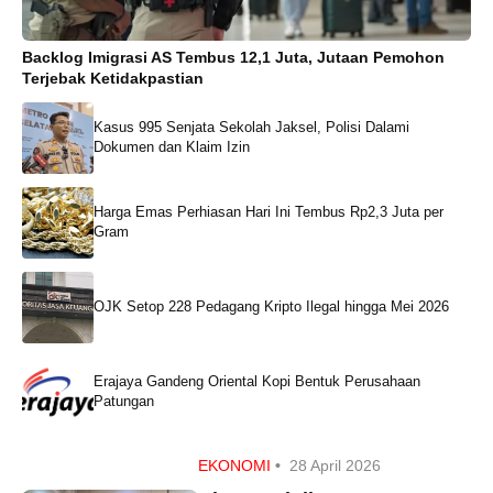
Backlog Imigrasi AS Tembus 12,1 Juta, Jutaan Pemohon
Terjebak Ketidakpastian
Kasus 995 Senjata Sekolah Jaksel, Polisi Dalami
Dokumen dan Klaim Izin
Harga Emas Perhiasan Hari Ini Tembus Rp2,3 Juta per
Gram
OJK Setop 228 Pedagang Kripto Ilegal hingga Mei 2026
Erajaya Gandeng Oriental Kopi Bentuk Perusahaan
Patungan
EKONOMI
•
28 April 2026