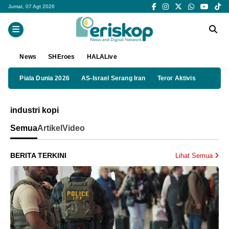
Jumat, 07 Agt 2026
News
SHEroes
HALALive
Piala Dunia 2026
AS-Israel Serang Iran
Teror Aktivis
industri kopi
Semua
Artikel
Video
BERITA TERKINI
Lihat Semua