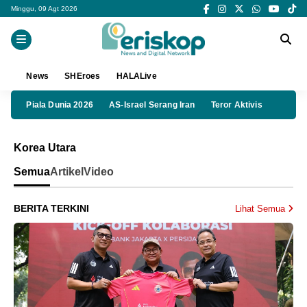
Minggu, 09 Agt 2026
News
SHEroes
HALALive
Piala Dunia 2026
AS-Israel Serang Iran
Teror Aktivis
Korea Utara
Semua
Artikel
Video
BERITA TERKINI
Lihat Semua