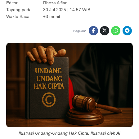
Editor
:
Rheza Alfian
Tayang pada
:
30 Jul 2025 | 14:57 WIB
Waktu Baca
:
±3 menit
Bagikan:
Ilustrasi Undang-Undang Hak Cipta. Ilustrasi oleh AI