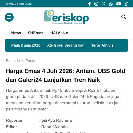
Kamis, 06 Agt 2026
News
SHEroes
HALALive
Piala Dunia 2026
AS-Israel Serang Iran
Teror Aktivis
Beranda
Emas
Harga Emas 4 Juli 2026: Antam, UBS Gold
dan Galeri24 Lanjutkan Tren Naik
Harga emas Antam naik Rp45 ribu menjadi Rp2,67 juta per
gram pada 4 Juli 2026. UBS dan Galeri24 di Pegadaian juga
mencatat kenaikan harga di berbagai ukuran, selisih tipis jadi
pertimbangan investor.
Reporter
:
Siti Ayu Rachma
Editor
:
Rendi Widodo